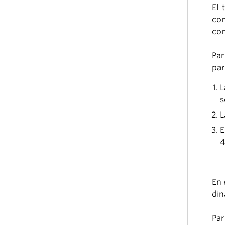
El 
com
con
Par
par
L
s
L
E
4
En 
din
Par