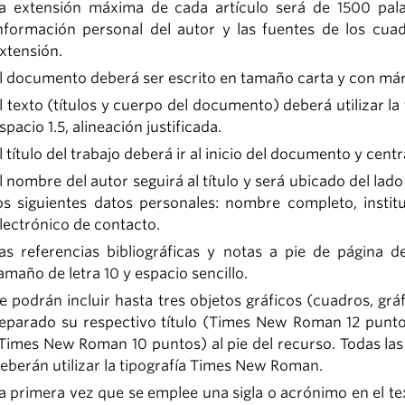
a extensión máxima de cada artículo será de 1500 palabra
nformación personal del autor y las fuentes de los cuad
xtensión.
l documento deberá ser escrito en tamaño carta y con már
l texto (títulos y cuerpo del documento) deberá utilizar l
spacio 1.5, alineación justificada.
l título del trabajo deberá ir al inicio del documento y cent
l nombre del autor seguirá al título y será ubicado del la
os siguientes datos personales: nombre completo, instit
lectrónico de contacto.
as referencias bibliográficas y notas a pie de página d
amaño de letra 10 y espacio sencillo.
e podrán incluir hasta tres objetos gráficos (cuadros, grá
eparado su respectivo título (Times New Roman 12 puntos
Times New Roman 10 puntos) al pie del recurso. Todas las 
eberán utilizar la tipografía Times New Roman.
a primera vez que se emplee una sigla o acrónimo en el te