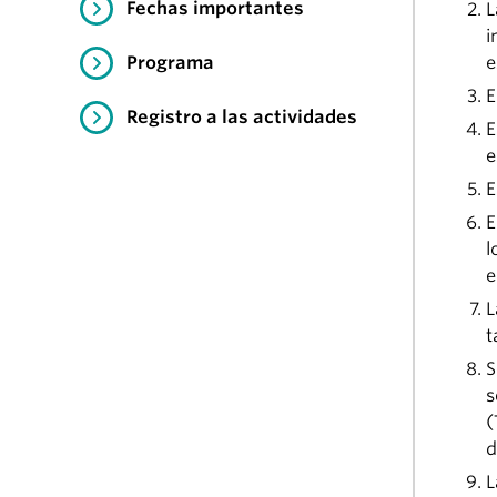
Fechas importantes
L
i
Programa
e
E
Registro a las actividades
E
e
E
E
l
e
L
t
S
s
(
d
L