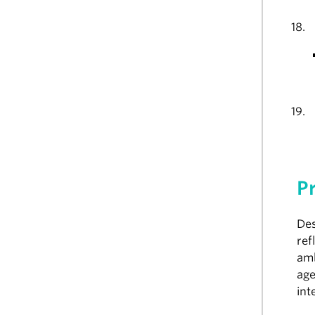
P
De
ref
amb
age
int