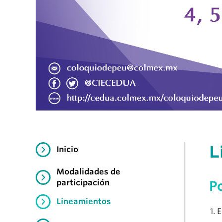
L
Inicio
Modalidades de
participación
P
Lineamientos
E