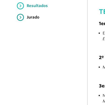
Resultados
T
Jurado
1e
E
E
2º
M
3e
N
M