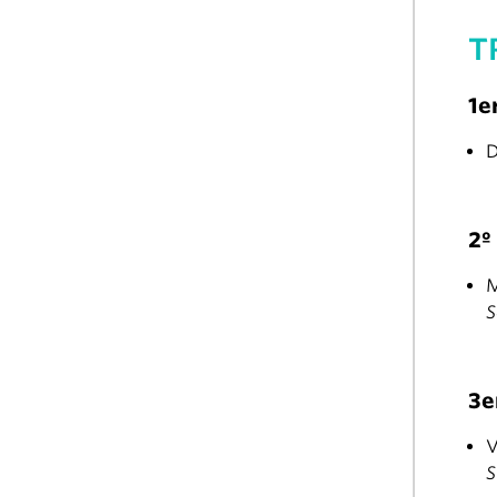
T
1e
D
2º
M
S
3e
V
S