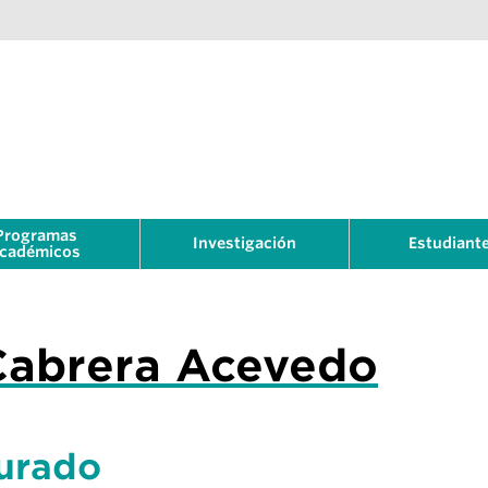
Programas
Investigación
Estudiant
cadémicos
Cabrera Acevedo
urado