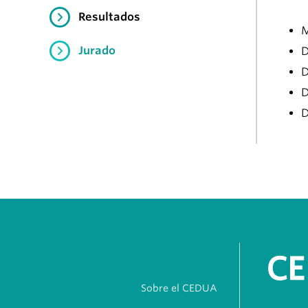
Resultados
M
Jurado
D
D
D
D
Sobre el CEDUA