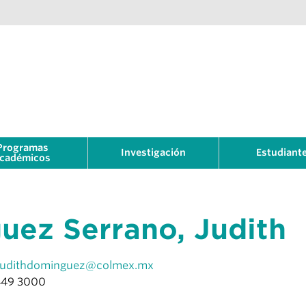
Programas
Investigación
Estudiant
cadémicos
ez Serrano, Judith
judithdominguez@colmex.mx
449 3000