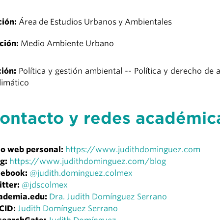
ción:
Área de Estudios Urbanos y Ambientales
ación:
Medio Ambiente Urbano
ción:
Política y gestión ambiental -- Política y derecho 
limático
ontacto y redes académic
io web personal:
https://www.judithdominguez.com
g:
https://www.judithdominguez.com/blog
cebook:
@judith.dominguez.colmex
itter:
@jdscolmex
ademia.edu:
Dra. Judith Domínguez Serrano
CID:
Judith Domínguez Serrano