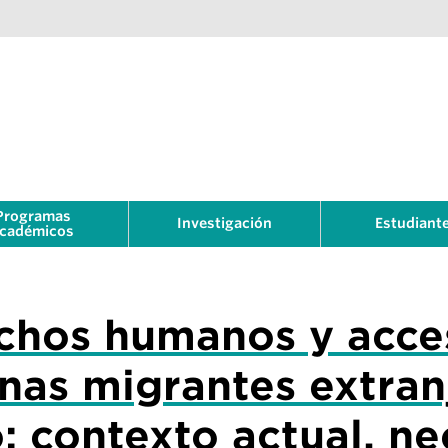
Programas
Investigación
Estudiant
cadémicos
echos humanos y acce
nas migrantes extranj
 contexto actual, ne