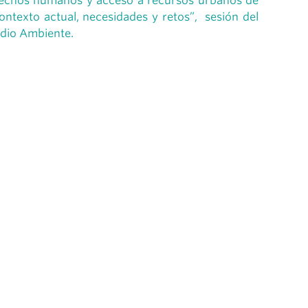
erechos humanos y acceso a recursos urbanos de
ntexto actual, necesidades y retos”, sesión del
Medio Ambiente.