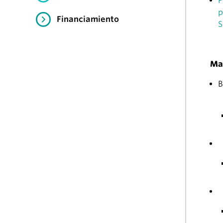
P
p
Financiamiento
S
Ma
B