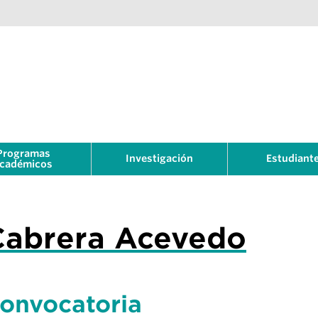
Programas
Investigación
Estudiant
cadémicos
Cabrera Acevedo
onvocatoria